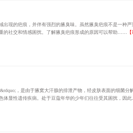
出现的疤痕，并伴有强烈的腋臭味。虽然腋臭疤痕不是一种严
重的社交和情感困扰。了解腋臭疤痕形成的原因可以帮助……
【
症&rdquo;，是由于腋窝大汗腺的排泄产物，经皮肤表面的细菌分
色体显性遗传疾病。处于豆蔻年华的少年们往往受其困扰，因此