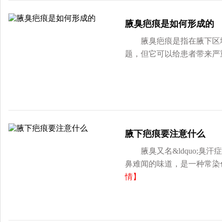
腋臭疤痕是如何形成的
腋臭疤痕是指在腋下区域
题，但它可以给患者带来严
腋下疤痕要注意什么
腋臭又名&ldquo;臭汗
鼻难闻的味道，是一种常染
情】