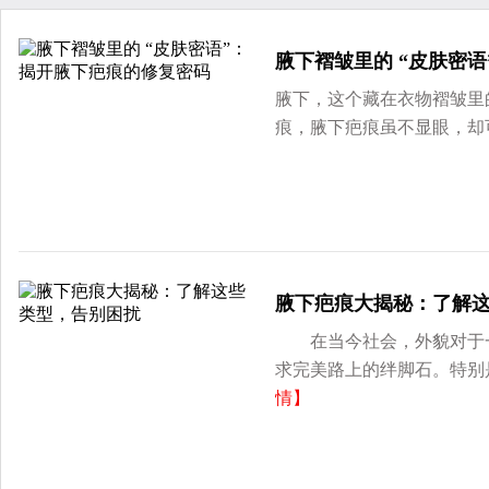
腋下褶皱里的 “皮肤密
腋下，这个藏在衣物褶皱里
痕，腋下疤痕虽不显眼，却
腋下疤痕大揭秘：了解
在当今社会，外貌对于一
求完美路上的绊脚石。特别
情】