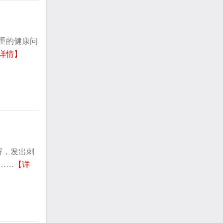
重的健康问
详情】
解，发出刺
……
【详