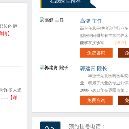
在线医生推荐
高健 主任
部位的疤
高主任从事疤痕诊疗行业多
详情】
型疤痕问题都有丰富的临床
能够在接诊室……
【详细】
免费咨询
郭建青 院长
毕业于湖北医药医学院
业，积累了大量的专业知识
为许多人追
2008- -2013年在枣阳市第
……
【详
免费咨询