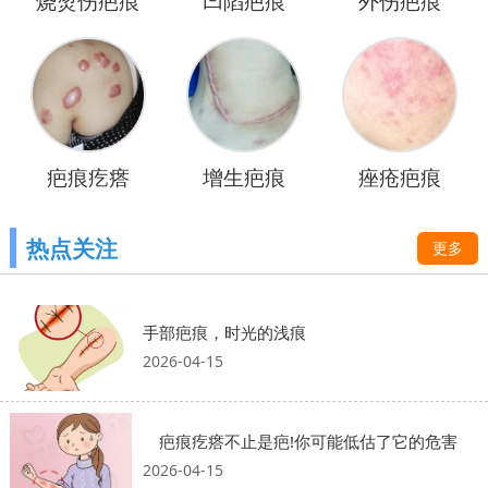
烧烫伤疤痕
凹陷疤痕
外伤疤痕
疤痕疙瘩
增生疤痕
痤疮疤痕
热点关注
更多
手部疤痕，时光的浅痕
2026-04-15
疤痕疙瘩不止是疤!你可能低估了它的危害
2026-04-15