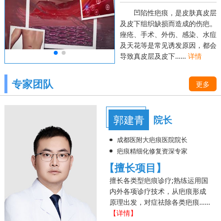
凹陷性疤痕，是皮肤真皮层
及皮下组织缺损而造成的伤疤。
痤疮、手术、外伤、感染、水痘
及天花等是常见诱发原因，都会
导致真皮层及皮下……
详情
专家团队
更多
郭建青
院长
成都医附大疤痕医院院长
疤痕精细化修复资深专家
【擅长项目】
擅长各类型疤痕诊疗;熟练运用国
内外各项诊疗技术，从疤痕形成
原理出发，对症祛除各类疤痕……
【详情】