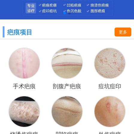
疤痕项目
更多
手术疤痕
剖腹产疤痕
痘坑痘印