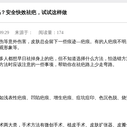
吗？安全快效祛疤，试试这样做
9:29
来源于：
阅读量：
174
等意外伤害，皮肤总会留下一些痕迹—疤痕。有的人疤痕不明
观形象等。
人都想早日祛掉身上的疤，但不知道选择什么方法，怕选错方
方法时应该注意的一些事项，帮助你在祛疤路上少走弯路。
浅表性疤痕、凹陷疤痕、增生疤痕、痘坑痘印、色沉色脱、烧
两大类，手术方法有微创手术、植皮手术、皮肤扩张器、皮瓣