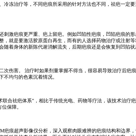
、冷冻治疗等，不同疤痕所采用的针对方法也不同，祛疤一定要
刺激疤痕更严重、疤上留疤。例如凹陷性疤痕，凹陷疤痕的形
整，就是要激活胶原蛋白再生，而有的人选择药物治疗或注射等
会随着身体的新陈代谢消解流失，后期疤痕还是会恢复到凹陷状
次伤害。 治疗时如果剂量掌握不得当，很容易导致治疗后疤
下不均匀的色素沉着情况。
联合祛疤体系”，相比于传统光电、药物等疗法，该技术治疗疤
方位保障。
M疤痕超声影像仪分析，深入观察肉眼难辨的疤痕结构和边界，