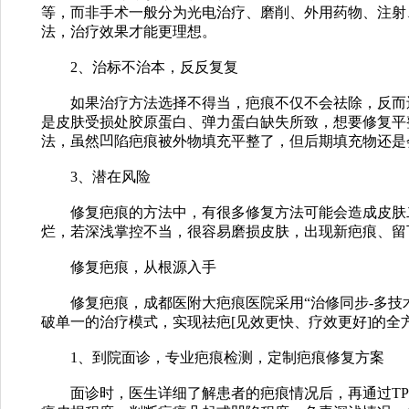
等，而非手术一般分为光电治疗、磨削、外用药物、注射
法，治疗效果才能更理想。
2、治标不治本，反反复复
如果治疗方法选择不得当，疤痕不仅不会祛除，反而还
是皮肤受损处胶原蛋白、弹力蛋白缺失所致，想要修复平
法，虽然凹陷疤痕被外物填充平整了，但后期填充物还是
3、潜在风险
修复疤痕的方法中，有很多修复方法可能会造成皮肤二
烂，若深浅掌控不当，很容易磨损皮肤，出现新疤痕、留
修复疤痕，从根源入手
修复疤痕，成都医附大疤痕医院采用“治修同步-多技术
破单一的治疗模式，实现祛疤[见效更快、疗效更好]的全
1、到院面诊，专业疤痕检测，定制疤痕修复方案
面诊时，医生详细了解患者的疤痕情况后，再通过TP