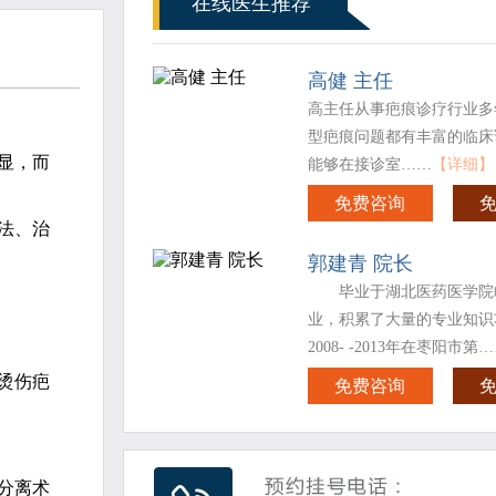
在线医生推荐
高健 主任
高主任从事疤痕诊疗行业多
型疤痕问题都有丰富的临床
显，而
能够在接诊室……
【详细】
免费咨询
法、治
郭建青 院长
毕业于湖北医药医学院
业，积累了大量的专业知识
2008- -2013年在枣阳市第
烫伤疤
免费咨询
分离术