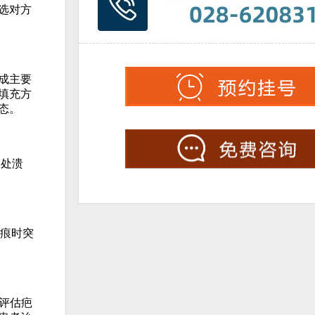
选对方
成主要
填充方
态。
痕处溃
痕时突
评估疤