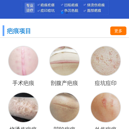
疤痕项目
更多
手术疤痕
剖腹产疤痕
痘坑痘印