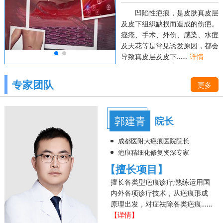
凹陷性疤痕，是皮肤真皮层
及皮下组织缺损而造成的伤疤。
痤疮、手术、外伤、感染、水痘
及天花等是常见诱发原因，都会
导致真皮层及皮下……
详情
专家团队
更多
郭建青
院长
成都医附大疤痕医院院长
疤痕精细化修复资深专家
【擅长项目】
擅长各类型疤痕诊疗;熟练运用国
内外各项诊疗技术，从疤痕形成
原理出发，对症祛除各类疤痕……
【详情】