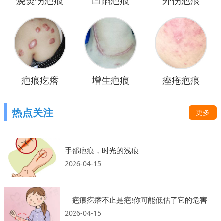
烧烫伤疤痕
凹陷疤痕
外伤疤痕
疤痕疙瘩
增生疤痕
痤疮疤痕
热点关注
更多
手部疤痕，时光的浅痕
2026-04-15
疤痕疙瘩不止是疤!你可能低估了它的危害
2026-04-15